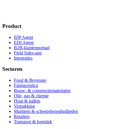
Product
IDP Agent
EDI Agent
B2B-klantenportaal
Field Sales-app
Integraties
Sectoren
Food & Beverage
Farmaceutica
Bouw- & constructiematerialen
Olie, gas & chemie
Hout & pallets
Verpakking
Maritiem & scheepsbenodigdheden
Retailers
Transport & logistiek